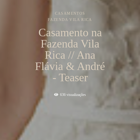
CASAMENTOS
FAZENDA VILA RICA
Casamento na
Fazenda Vila
Rica // Ana
Flávia & André
- Teaser
636
visualizações